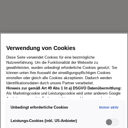
Einfach Shoppen
Verwendung von Cookies
Versandkostenfrei
ab EUR 74,00
Diese Seite verwendet Cookies für eine bestmögliche
Nutzererfahrung. Um die Funktionalität der Webseite zu
Standard-Lieferung
gewährleisten, wurden unbedingt erforderliche Cookies gesetzt. Sie
innerhalb von 2-5 Werktagen
können unten Ihre Auswahl der einwilligungspflichtigen Cookies
einstellen oder gleich alle Cookies akzeptieren. Dadurch werden
Einfache Bezahlung
Identifikationsdaten durch unsere Partner verarbeitet.
per Kreditkarte, PayPal oder Apple Pay
Hinweis zur gemäß Art 49 Abs 1 lit a) DSGVO Datenübermittlung:
Als Marketingcookie und Leistungscookie wird unter anderem Google
14 Tage
Analytics verwendet. Es kann nicht ausgeschlossen werden, dass
Rückgaberecht
Google Irland als unser Vertragspartner personenbezogene Daten in
Unbedingt erforderliche Cookies
Immer aktiv
die USA (insbesondere dort an die Google LLC) weitergibt. In den
USA besteht kein der Europäischen Union der Sache nach
gleichwertiges Datenschutzniveau und es fehlt an einem
Leistungs-Cookies (inkl. US-Anbieter)
Angemessenheitsbeschluss der Europäischen Kommission. Hieraus