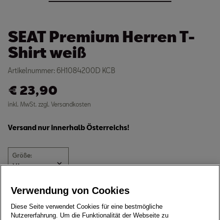
SEAT Premium Herren T-
Shirt weiß
Artikelnummer: 6H1084200D KCB
€
23,90
inkl. MwSt. zzgl. Versandkosten
Versand nur innerhalb Österreichs!
Größe:
Derzeit nicht verfügbar
Verwendung von Cookies
High Quality T-Shirt aus 100 % Baumwolle
Diese Seite verwendet Cookies für eine bestmögliche
Nutzererfahrung. Um die Funktionalität der Webseite zu