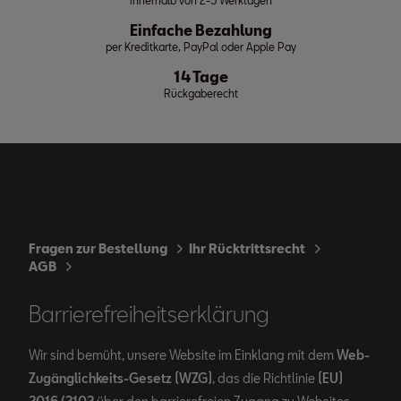
innerhalb von 2-5 Werktagen
Einfache Bezahlung
per Kreditkarte, PayPal oder Apple Pay
14 Tage
Rückgaberecht
Fragen zur Bestellung
Ihr Rücktrittsrecht
AGB
Barrierefreiheitserklärung
Wir sind bemüht, unsere Website im Einklang mit dem
Web-
Zugänglichkeits-Gesetz (WZG)
, das die Richtlinie
(EU)