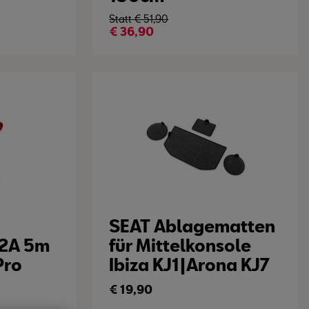
Statt €
51,90
€
36,90
SEAT Ablagematten
2A 5m
für Mittelkonsole
Pro
Ibiza KJ1|Arona KJ7
€
19,90