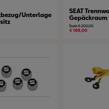
SEAT Trennwa
zbezug/Unterlage
Gepäckraum
sitz
Statt €
209,00
€
169,00