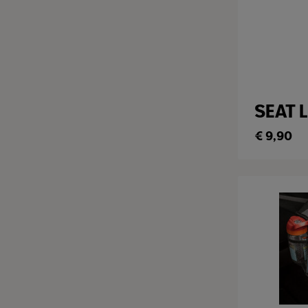
SEAT L
€
9,90