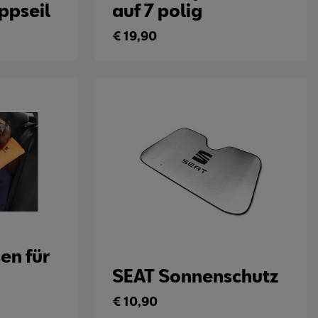
ppseil
auf 7 polig
€
19,90
en für
SEAT Sonnenschutz
€
10,90