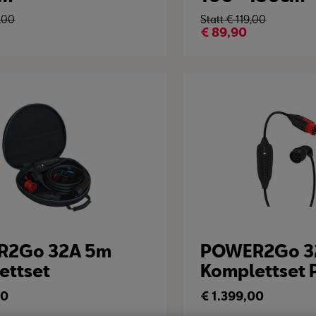
,00
Statt €
119,00
€
89,90
R2Go 32A 5m
POWER2Go 3
ettset
Komplettset 
00
€
1.399,00