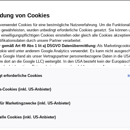
dung von Cookies
 verwendet Cookies für eine bestmögliche Nutzererfahrung. Um die Funktionali
 gewährleisten, wurden unbedingt erforderliche Cookies gesetzt. Sie können u
einwilligungspflichtigen Cookies einstellen oder gleich alle Cookies akzeptie
ifikationsdaten durch unsere Partner verarbeitet.
r gemäß Art 49 Abs 1 lit a) DSGVO Datenübermittlung:
Als Marketingcooki
okie wird unter anderem Google Analytics verwendet. Es kann nicht ausgesc
s Google Irland als unser Vertragspartner personenbezogene Daten in die US
re dort an die Google LLC) weitergibt. In den USA besteht kein der Europäisc
ach gleichwertiges Datenschutzniveau und es fehlt an einem Angemessenhei
schen Kommission. Hieraus können sich für Sie Risiken ergeben, weil Sie Ihr
t erforderliche Cookies
I
 in den USA nicht wirksam durchsetzen können, in den USA keine Datenschu
Adapter von USB-
SEAT
nd weil nicht ausgeschlossen werden kann, dass aufgrund aktueller Gesetze 
ehörden einen Zugriff auf Daten erlangen können, wobei Eingriffe in Ihre pers
 USB-A
Babyrückspie
s-Cookies (inkl. US-Anbieter)
Freiheiten nicht auf das absolut Notwendige beschränkt sind.
Sollten Sie da
 für Marketingzwecke oder Leistungscookies auch für US-Dienstleister 
€
33,90
für Marketingzwecke (inkl. US-Anbieter)
en Sie damit auch gemäß Art 49 Abs 1 lit a) DSGVO der Übermittlung de
nden Cookies enthaltenen personenbezogenen Daten zu. Details zu den 
cke von Google Analytics gesetzt werden, finden Sie in den Cookie-Eins
lle Cookies (inkl. US-Anbieter)
r Webseite.
en frei, Ihre Einwilligung jederzeit zu geben, zu verweigern oder zurückzuzieh
ich für diese Website und die Cookies ist die Porsche Austria GmbH und Co.