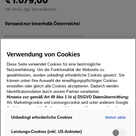
€
1.079,00
inkl. MwSt. zzgl. Versandkosten
Versand nur innerhalb Österreichs!
Größe:
Stück:
Verwendung von Cookies
Verfügbar
Diese Seite verwendet Cookies für eine bestmögliche
Nutzererfahrung. Um die Funktionalität der Webseite zu
In den Warenkorb
gewährleisten, wurden unbedingt erforderliche Cookies gesetzt. Sie
können unten Ihre Auswahl der einwilligungspflichtigen Cookies
einstellen oder gleich alle Cookies akzeptieren. Dadurch werden
POWER2Go ist die mobile Ladelösung für alle, die ihr
Identifikationsdaten durch unsere Partner verarbeitet.
Elektrofahrzeug flexibel zu Hause, unterwegs oder am
Hinweis zur gemäß Art 49 Abs 1 lit a) DSGVO Datenübermittlung:
Als Marketingcookie und Leistungscookie wird unter anderem Google
Arbeitsplatz laden möchten. Mit bis zu 22 kW
Analytics verwendet. Es kann nicht ausgeschlossen werden, dass
Ladeleistung erreicht das Kabel das Leistungsniveau
Google Irland als unser Vertragspartner personenbezogene Daten in
Unbedingt erforderliche Cookies
Immer aktiv
vieler fest installierter Wallboxen - ganz ohne
die USA (insbesondere dort an die Google LLC) weitergibt. In den
USA besteht kein der Europäischen Union der Sache nach
Montageaufwand.
gleichwertiges Datenschutzniveau und es fehlt an einem
Leistungs-Cookies (inkl. US-Anbieter)
Angemessenheitsbeschluss der Europäischen Kommission. Hieraus