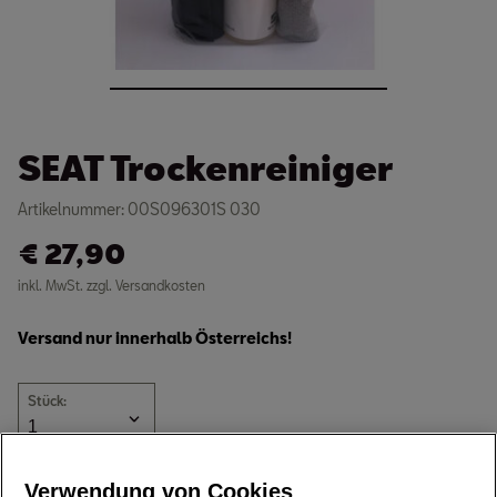
SEAT Trockenreiniger
Artikelnummer: 00S096301S 030
€
27,90
inkl. MwSt. zzgl. Versandkosten
Versand nur innerhalb Österreichs!
Stück:
Verfügbar
Verwendung von Cookies