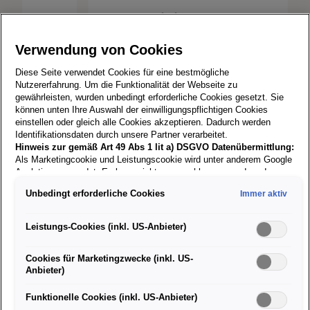
SEAT Reinigungs-Set "Sommer"
€
35,90
Verwendung von Cookies
Diese Seite verwendet Cookies für eine bestmögliche
Nutzererfahrung. Um die Funktionalität der Webseite zu
gewährleisten, wurden unbedingt erforderliche Cookies gesetzt. Sie
können unten Ihre Auswahl der einwilligungspflichtigen Cookies
einstellen oder gleich alle Cookies akzeptieren. Dadurch werden
Identifikationsdaten durch unsere Partner verarbeitet.
Hinweis zur gemäß Art 49 Abs 1 lit a) DSGVO Datenübermittlung:
Als Marketingcookie und Leistungscookie wird unter anderem Google
Analytics verwendet. Es kann nicht ausgeschlossen werden, dass
Kollektionen
Google Irland als unser Vertragspartner personenbezogene Daten in
Unbedingt erforderliche Cookies
Immer aktiv
die USA (insbesondere dort an die Google LLC) weitergibt. In den
USA besteht kein der Europäischen Union der Sache nach
gleichwertiges Datenschutzniveau und es fehlt an einem
Leistungs-Cookies (inkl. US-Anbieter)
Angemessenheitsbeschluss der Europäischen Kommission. Hieraus
können sich für Sie Risiken ergeben, weil Sie Ihre Rechte als
Cookies für Marketingzwecke (inkl. US-
Betroffener in den USA nicht wirksam durchsetzen können, in den
Anbieter)
USA keine Datenschutzgrundsätze bestehen, und weil nicht
ausgeschlossen werden kann, dass aufgrund aktueller Gesetze US-
Sicherheitsbehörden einen Zugriff auf Daten erlangen können, wobei
Funktionelle Cookies (inkl. US-Anbieter)
Eingriffe in Ihre persönlichen Rechte und Freiheiten nicht auf das