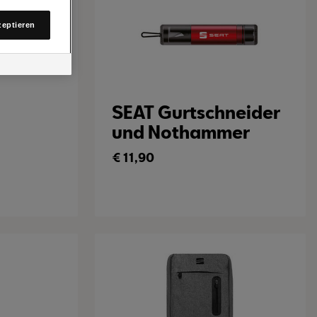
lungen. Sie
zeptieren
en Link auf
mmt
ines
SEAT Gurtschneider
und Nothammer
€
11,90