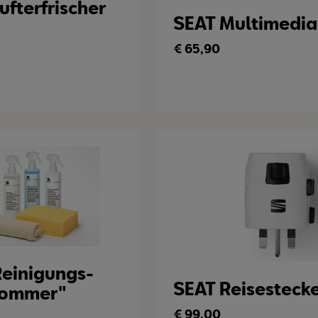
ufterfrischer
SEAT Multimedia
€
65,90
Reinigungs-
SEAT Reisestecke
Sommer"
€
99,00