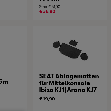
Statt €
51,90
€
36,90
SEAT Ablagematten
 5m
für Mittelkonsole
Ibiza KJ1|Arona KJ7
€
19,90