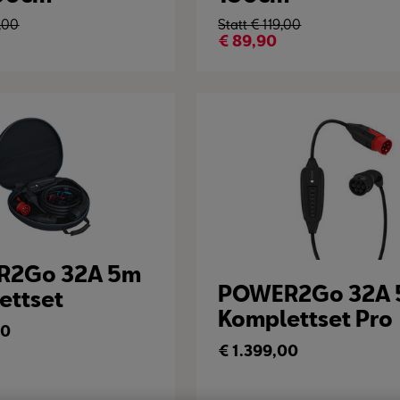
,00
Statt €
119,00
€
89,90
R2Go 32A 5m
POWER2Go 32A
ettset
Komplettset Pro
00
€
1.399,00