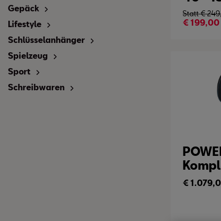
Gepäck
Statt €
249
€
199,00
Lifestyle
Schlüsselanhänger
Spielzeug
Sport
Schreibwaren
POWE
Kompl
€
1.079,