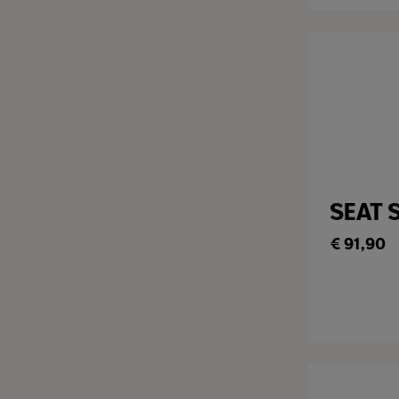
SEAT 
€
91,90