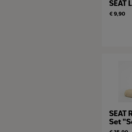
SEAT L
€
9,90
SEAT 
Set "