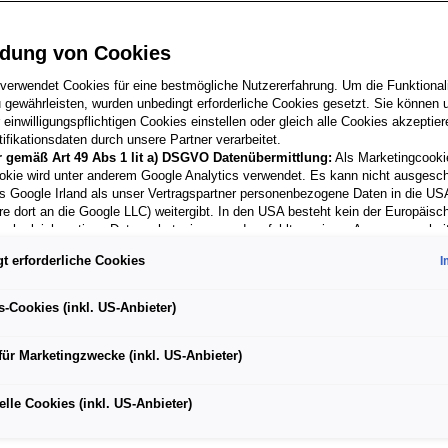
dung von Cookies
 verwendet Cookies für eine bestmögliche Nutzererfahrung. Um die Funktionali
 gewährleisten, wurden unbedingt erforderliche Cookies gesetzt. Sie können u
einwilligungspflichtigen Cookies einstellen oder gleich alle Cookies akzeptie
ifikationsdaten durch unsere Partner verarbeitet.
r gemäß Art 49 Abs 1 lit a) DSGVO Datenübermittlung:
Als Marketingcooki
okie wird unter anderem Google Analytics verwendet. Es kann nicht ausgesc
s Google Irland als unser Vertragspartner personenbezogene Daten in die US
re dort an die Google LLC) weitergibt. In den USA besteht kein der Europäisc
Adapter von
ach gleichwertiges Datenschutzniveau und es fehlt an einem Angemessenhei
SEAT Babyrücksp
schen Kommission. Hieraus können sich für Sie Risiken ergeben, weil Sie Ihr
 auf USB-A
t erforderliche Cookies
I
 in den USA nicht wirksam durchsetzen können, in den USA keine Datenschu
nd weil nicht ausgeschlossen werden kann, dass aufgrund aktueller Gesetze 
€
33,90
ehörden einen Zugriff auf Daten erlangen können, wobei Eingriffe in Ihre pers
s-Cookies (inkl. US-Anbieter)
Freiheiten nicht auf das absolut Notwendige beschränkt sind.
Sollten Sie da
 für Marketingzwecke oder Leistungscookies auch für US-Dienstleister 
für Marketingzwecke (inkl. US-Anbieter)
en Sie damit auch gemäß Art 49 Abs 1 lit a) DSGVO der Übermittlung de
nden Cookies enthaltenen personenbezogenen Daten zu. Details zu den 
cke von Google Analytics gesetzt werden, finden Sie in den Cookie-Eins
lle Cookies (inkl. US-Anbieter)
r Webseite.
en frei, Ihre Einwilligung jederzeit zu geben, zu verweigern oder zurückzuzieh
ich für diese Website und die Cookies ist die Porsche Austria GmbH und Co.