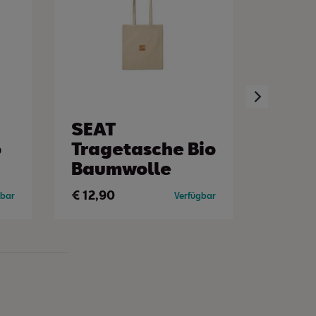
SEAT
SEA
o
Tragetasche Bio
Reis
Baumwolle
weiß
€
12,90
€
99,0
gbar
Verfügbar