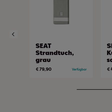
SEAT
S
Strandtuch,
K
grau
s
€
79,90
€
Verfügbar