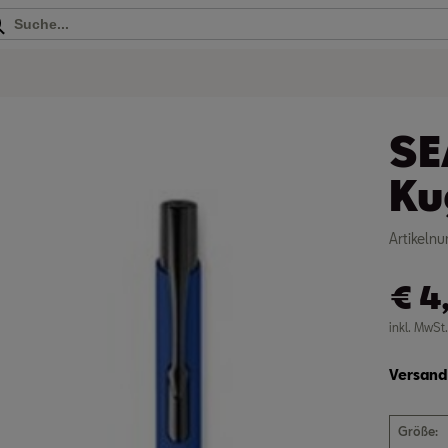
SE
Ku
Artikeln
€
4
inkl. MwSt
Versand 
Größe:
Schw