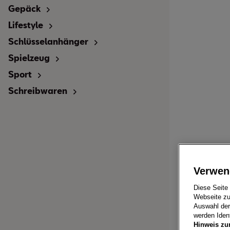
Gepäck
Lifestyle
Schlüsselanhänger
Spielzeug
Sport
Schreibwaren
Verwen
Diese Seite
Webseite zu
Auswahl der 
werden Ident
Hinweis zu