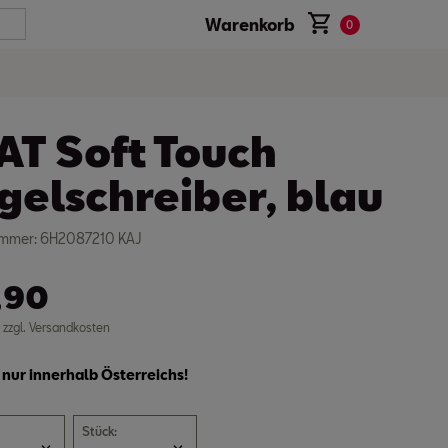
Warenkorb
0
AT Soft Touch
gelschreiber, blau
ummer: 6H2087210 KAJ
,90
. zzgl. Versandkosten
nur innerhalb Österreichs!
arz
Stück:
1