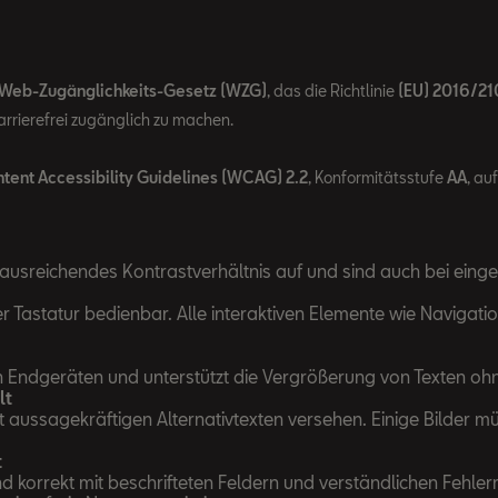
Web-Zugänglichkeits-Gesetz (WZG)
, das die Richtlinie
(EU) 2016/21
rrierefrei zugänglich zu machen.
ent Accessibility Guidelines (WCAG) 2.2
, Konformitätsstufe
AA
, au
ausreichendes Kontrastverhältnis auf und sind auch bei einge
er Tastatur bedienbar. Alle interaktiven Elemente wie Naviga
n Endgeräten und unterstützt die Vergrößerung von Texten ohn
lt
mit aussagekräftigen Alternativtexten versehen. Einige Bilder 
t
d korrekt mit beschrifteten Feldern und verständlichen Fehle