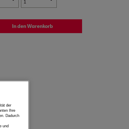
ge
2
r
3
In den Warenkorb
4
5
6
7
8
9
10
tät der
nten Ihre
ren. Dadurch
e und