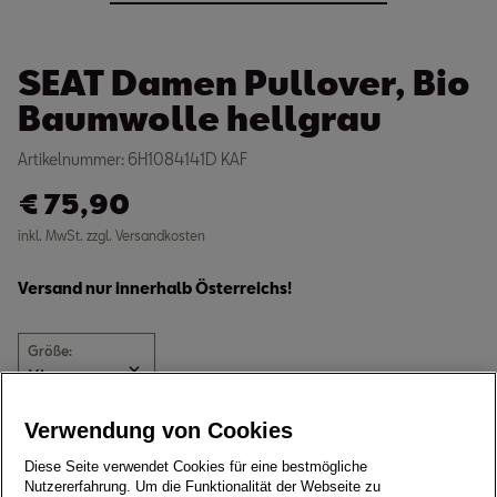
SEAT Damen Pullover, Bio
Baumwolle hellgrau
Artikelnummer: 6H1084141D KAF
€
75,90
inkl. MwSt. zzgl. Versandkosten
Versand nur innerhalb Österreichs!
Größe:
Derzeit nicht verfügbar
Verwendung von Cookies
nachhaltiger Damen Pullover aus Bio Baumwolle
Diese Seite verwendet Cookies für eine bestmögliche
Nutzererfahrung. Um die Funktionalität der Webseite zu