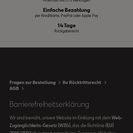
innerhalb von 2-5 Werktagen
Einfache Bezahlung
per Kreditkarte, PayPal oder Apple Pay
14 Tage
Rückgaberecht
Fragen zur Bestellung
Ihr Rücktrittsrecht
AGB
Barrierefreiheitserklärung
Wir sind bemüht, unsere Website im Einklang mit dem
Web-
Zugänglichkeits-Gesetz (WZG)
, das die Richtlinie
(EU)