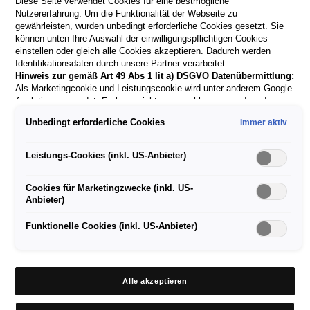
Diese Seite verwendet Cookies für eine bestmögliche
Größe:
Nutzererfahrung. Um die Funktionalität der Webseite zu
gewährleisten, wurden unbedingt erforderliche Cookies gesetzt. Sie
können unten Ihre Auswahl der einwilligungspflichtigen Cookies
einstellen oder gleich alle Cookies akzeptieren. Dadurch werden
Derzeit nicht verfügbar
Identifikationsdaten durch unsere Partner verarbeitet.
High Quality T-Shirt aus 100 % Baumwolle
Hinweis zur gemäß Art 49 Abs 1 lit a) DSGVO Datenübermittlung:
Als Marketingcookie und Leistungscookie wird unter anderem Google
Analytics verwendet. Es kann nicht ausgeschlossen werden, dass
Google Irland als unser Vertragspartner personenbezogene Daten in
Unbedingt erforderliche Cookies
Immer aktiv
die USA (insbesondere dort an die Google LLC) weitergibt. In den
USA besteht kein der Europäischen Union der Sache nach
gleichwertiges Datenschutzniveau und es fehlt an einem
Leistungs-Cookies (inkl. US-Anbieter)
Angemessenheitsbeschluss der Europäischen Kommission. Hieraus
können sich für Sie Risiken ergeben, weil Sie Ihre Rechte als
Cookies für Marketingzwecke (inkl. US-
Betroffener in den USA nicht wirksam durchsetzen können, in den
Anbieter)
USA keine Datenschutzgrundsätze bestehen, und weil nicht
Ähnliche
Produkte
ausgeschlossen werden kann, dass aufgrund aktueller Gesetze US-
Sicherheitsbehörden einen Zugriff auf Daten erlangen können, wobei
Funktionelle Cookies (inkl. US-Anbieter)
Eingriffe in Ihre persönlichen Rechte und Freiheiten nicht auf das
absolut Notwendige beschränkt sind.
Sollten Sie das Setzen von
Cookies für Marketingzwecke oder Leistungscookies auch für
US-Dienstleister erlauben, dann stimmen Sie damit auch gemäß
Alle akzeptieren
Art 49 Abs 1 lit a) DSGVO der Übermittlung der in den
entsprechenden Cookies enthaltenen personenbezogenen Daten