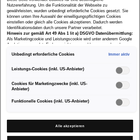
Nutzererfahrung. Um die Funktionalität der Webseite zu
gewährleisten, wurden unbedingt erforderliche Cookies gesetzt. Sie
können unten Ihre Auswahl der einwilligungspflichtigen Cookies
Derzeit nicht verfügbar
einstellen oder gleich alle Cookies akzeptieren. Dadurch werden
Identifikationsdaten durch unsere Partner verarbeitet.
Damen T-Shirt aus Baumwolle und LYCRA®
Hinweis zur gemäß Art 49 Abs 1 lit a) DSGVO Datenübermittlung:
Als Marketingcookie und Leistungscookie wird unter anderem Google
Analytics verwendet. Es kann nicht ausgeschlossen werden, dass
Google Irland als unser Vertragspartner personenbezogene Daten in
Unbedingt erforderliche Cookies
Immer aktiv
die USA (insbesondere dort an die Google LLC) weitergibt. In den
USA besteht kein der Europäischen Union der Sache nach
gleichwertiges Datenschutzniveau und es fehlt an einem
Leistungs-Cookies (inkl. US-Anbieter)
Angemessenheitsbeschluss der Europäischen Kommission. Hieraus
können sich für Sie Risiken ergeben, weil Sie Ihre Rechte als
Cookies für Marketingzwecke (inkl. US-
Betroffener in den USA nicht wirksam durchsetzen können, in den
Ähnliche
Produkte
Anbieter)
USA keine Datenschutzgrundsätze bestehen, und weil nicht
ausgeschlossen werden kann, dass aufgrund aktueller Gesetze US-
Sicherheitsbehörden einen Zugriff auf Daten erlangen können, wobei
Funktionelle Cookies (inkl. US-Anbieter)
Eingriffe in Ihre persönlichen Rechte und Freiheiten nicht auf das
absolut Notwendige beschränkt sind.
Sollten Sie das Setzen von
Cookies für Marketingzwecke oder Leistungscookies auch für
US-Dienstleister erlauben, dann stimmen Sie damit auch gemäß
Alle akzeptieren
Art 49 Abs 1 lit a) DSGVO der Übermittlung der in den
entsprechenden Cookies enthaltenen personenbezogenen Daten