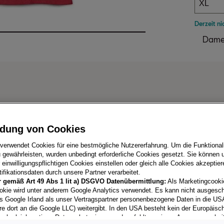
XL
Derzeit ni
Damen
dung von Cookies
 verwendet Cookies für eine bestmögliche Nutzererfahrung. Um die Funktionali
 gewährleisten, wurden unbedingt erforderliche Cookies gesetzt. Sie können u
einwilligungspflichtigen Cookies einstellen oder gleich alle Cookies akzeptie
ifikationsdaten durch unsere Partner verarbeitet.
r gemäß Art 49 Abs 1 lit a) DSGVO Datenübermittlung:
Als Marketingcooki
okie wird unter anderem Google Analytics verwendet. Es kann nicht ausgesc
dukte
s Google Irland als unser Vertragspartner personenbezogene Daten in die US
re dort an die Google LLC) weitergibt. In den USA besteht kein der Europäisc
ach gleichwertiges Datenschutzniveau und es fehlt an einem Angemessenhei