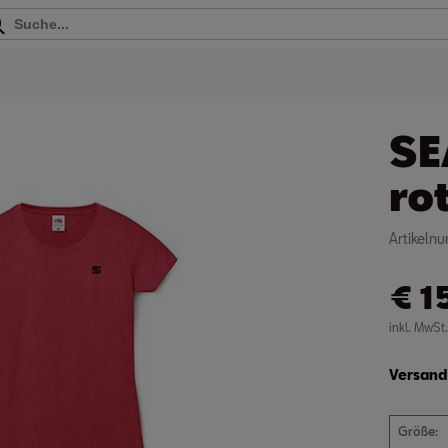
SE
ro
Artikel
€
1
inkl. MwSt
Versand 
Größe:
M