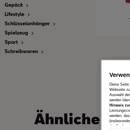
Gepäck
Lifestyle
Schlüsselanhänger
Spielzeug
Sport
Schreibwaren
Verwen
Diese Seite
Webseite zu
Auswahl der 
werden Ident
Hinweis zu
Leistungsco
Ähnliche
Pro
werden, das
(insbesonde
der Sache n