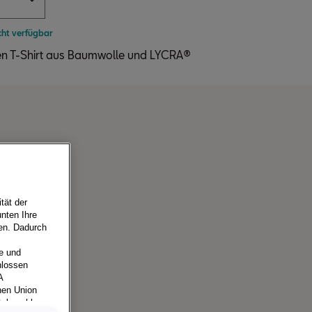
cht verfügbar
 T-Shirt aus Baumwolle und LYCRA®
tät der
nten Ihre
ren. Dadurch
e und
hlossen
A
hen Union
tsbeschluss