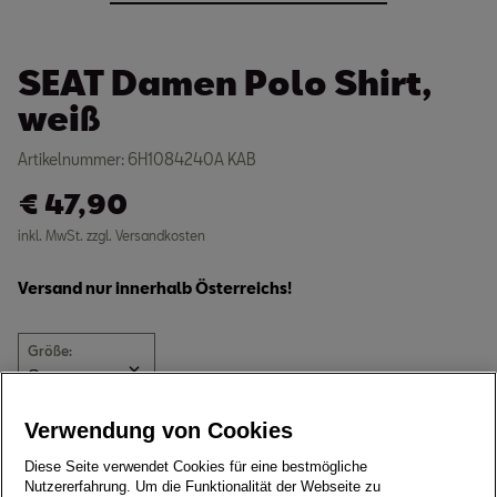
SEAT Damen Polo Shirt,
weiß
Artikelnummer: 6H1084240A KAB
€
47,90
inkl. MwSt. zzgl. Versandkosten
Versand nur innerhalb Österreichs!
Größe:
Derzeit nicht verfügbar
Verwendung von Cookies
Damen Pikee-Poloshirt mit schwarzem Logo
Diese Seite verwendet Cookies für eine bestmögliche
Nutzererfahrung. Um die Funktionalität der Webseite zu