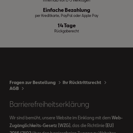
innerhalb von 2-5 Werktagen
Einfache Bezahlung
per Kreditkarte, PayPal oder Apple Pay
14 Tage
Rückgaberecht
Fragen zur Bestellung
Ihr Rücktrittsrecht
AGB
Barrierefreiheitserklärung
Wir sind bemüht, unsere Website im Einklang mit dem
Web-
Zugänglichkeits-Gesetz (WZG)
, das die Richtlinie
(EU)