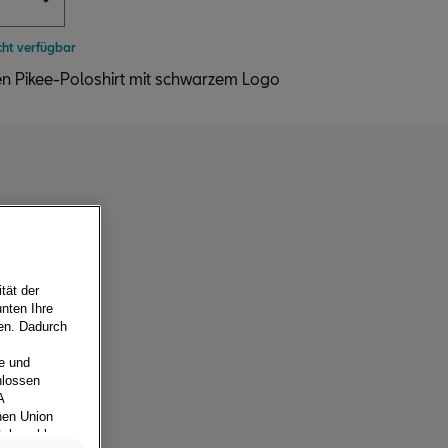
cht verfügbar
 Pikee-Poloshirt mit schwarzem Logo
tät der
nten Ihre
ren. Dadurch
e und
hlossen
A
hen Union
tsbeschluss