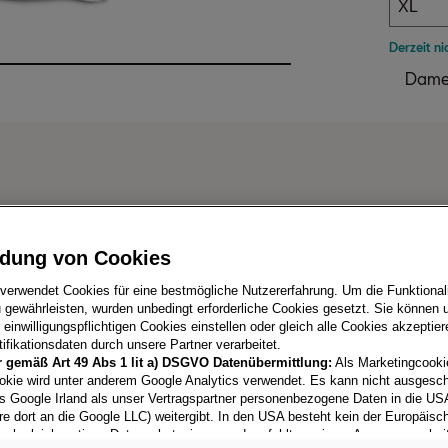
M
Derzeit ni
L
Damen
XL
dung von Cookies
 verwendet Cookies für eine bestmögliche Nutzererfahrung. Um die Funktionali
 gewährleisten, wurden unbedingt erforderliche Cookies gesetzt. Sie können u
einwilligungspflichtigen Cookies einstellen oder gleich alle Cookies akzeptie
ifikationsdaten durch unsere Partner verarbeitet.
r gemäß Art 49 Abs 1 lit a) DSGVO Datenübermittlung:
Als Marketingcooki
okie wird unter anderem Google Analytics verwendet. Es kann nicht ausgesc
dukte
s Google Irland als unser Vertragspartner personenbezogene Daten in die US
re dort an die Google LLC) weitergibt. In den USA besteht kein der Europäisc
ach gleichwertiges Datenschutzniveau und es fehlt an einem Angemessenhei