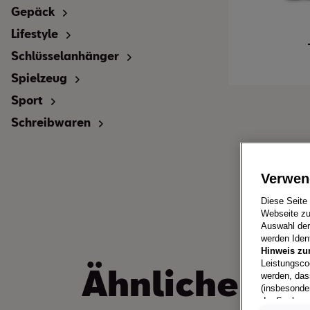
Gepäck
Lifestyle
Schlüsselanhänger
Spielzeug
Sport
Schreibwaren
Verwen
Diese Seite
Webseite zu
Auswahl der 
werden Ident
Hinweis zu
Leistungsco
Ähnliche
Pro
werden, das
(insbesonde
der Sache n