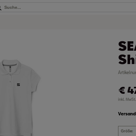
SE
Sh
Artikel
€
4
inkl. MwSt
Versand 
Größe:
S