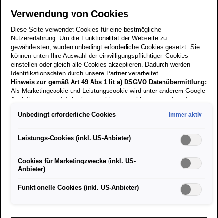
Artikelnummer: 6H1084501 KAT
Verwendung von Cookies
€
79,90
Diese Seite verwendet Cookies für eine bestmögliche
inkl. MwSt. zzgl. Versandkosten
Nutzererfahrung. Um die Funktionalität der Webseite zu
gewährleisten, wurden unbedingt erforderliche Cookies gesetzt. Sie
können unten Ihre Auswahl der einwilligungspflichtigen Cookies
Versand nur innerhalb Österreichs!
einstellen oder gleich alle Cookies akzeptieren. Dadurch werden
Identifikationsdaten durch unsere Partner verarbeitet.
Hinweis zur gemäß Art 49 Abs 1 lit a) DSGVO Datenübermittlung:
Größe:
Stück:
Als Marketingcookie und Leistungscookie wird unter anderem Google
Analytics verwendet. Es kann nicht ausgeschlossen werden, dass
Google Irland als unser Vertragspartner personenbezogene Daten in
Unbedingt erforderliche Cookies
Immer aktiv
Verfügbar
die USA (insbesondere dort an die Google LLC) weitergibt. In den
USA besteht kein der Europäischen Union der Sache nach
gleichwertiges Datenschutzniveau und es fehlt an einem
In den Warenkorb
Leistungs-Cookies (inkl. US-Anbieter)
Angemessenheitsbeschluss der Europäischen Kommission. Hieraus
können sich für Sie Risiken ergeben, weil Sie Ihre Rechte als
Cookies für Marketingzwecke (inkl. US-
Betroffener in den USA nicht wirksam durchsetzen können, in den
SEAT bietet eine Kollektion farbenfroher Strandtücher
Anbieter)
USA keine Datenschutzgrundsätze bestehen, und weil nicht
an, die Sie nach dem Schwimmen sofort zum richtigen
ausgeschlossen werden kann, dass aufgrund aktueller Gesetze US-
Platz lotsen.
Sicherheitsbehörden einen Zugriff auf Daten erlangen können, wobei
Funktionelle Cookies (inkl. US-Anbieter)
Eingriffe in Ihre persönlichen Rechte und Freiheiten nicht auf das
Maße: 160 x 100 cm.
absolut Notwendige beschränkt sind.
Sollten Sie das Setzen von
Cookies für Marketingzwecke oder Leistungscookies auch für