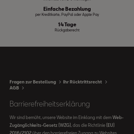
Einfache Bezahlung
per Kreditkarte, PayPal oder Apple Pay
14 Tage
Rückgaberecht
Fragen zur Bestellung
Ihr Rücktrittsrecht
AGB
Barrierefreiheitserklärung
Wir sind bemüht, unsere Website im Einklang mit dem
Web-
Zugänglichkeits-Gesetz (WZG)
, das die Richtlinie
(EU)
2016/2102
über den barrierefreien Zugang zu Websites