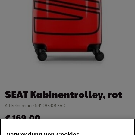
SEAT Kabinentrolley, rot
Artikelnummer: 6H1087301 KAD
€
169,00
inkl. MwSt. zzgl. Versandkosten
Verwendung von Cookies