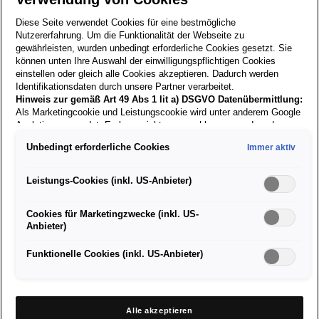
Versand nur innerhalb Österreichs!
Diese Seite verwendet Cookies für eine bestmögliche
Nutzererfahrung. Um die Funktionalität der Webseite zu
gewährleisten, wurden unbedingt erforderliche Cookies gesetzt. Sie
Größe:
Stück:
können unten Ihre Auswahl der einwilligungspflichtigen Cookies
einstellen oder gleich alle Cookies akzeptieren. Dadurch werden
Identifikationsdaten durch unsere Partner verarbeitet.
Verfügbar
Hinweis zur gemäß Art 49 Abs 1 lit a) DSGVO Datenübermittlung:
Als Marketingcookie und Leistungscookie wird unter anderem Google
Analytics verwendet. Es kann nicht ausgeschlossen werden, dass
In den Warenkorb
Google Irland als unser Vertragspartner personenbezogene Daten in
Unbedingt erforderliche Cookies
Immer aktiv
die USA (insbesondere dort an die Google LLC) weitergibt. In den
USA besteht kein der Europäischen Union der Sache nach
Kabinentrolley mit vier schwenkbaren Rollen,
gleichwertiges Datenschutzniveau und es fehlt an einem
Leistungs-Cookies (inkl. US-Anbieter)
ausziehbarem Griff und Zahlenschloss
Angemessenheitsbeschluss der Europäischen Kommission. Hieraus
können sich für Sie Risiken ergeben, weil Sie Ihre Rechte als
Cookies für Marketingzwecke (inkl. US-
Betroffener in den USA nicht wirksam durchsetzen können, in den
Anbieter)
USA keine Datenschutzgrundsätze bestehen, und weil nicht
ausgeschlossen werden kann, dass aufgrund aktueller Gesetze US-
Sicherheitsbehörden einen Zugriff auf Daten erlangen können, wobei
Funktionelle Cookies (inkl. US-Anbieter)
Eingriffe in Ihre persönlichen Rechte und Freiheiten nicht auf das
absolut Notwendige beschränkt sind.
Sollten Sie das Setzen von
Cookies für Marketingzwecke oder Leistungscookies auch für
US-Dienstleister erlauben, dann stimmen Sie damit auch gemäß
Alle akzeptieren
Art 49 Abs 1 lit a) DSGVO der Übermittlung der in den