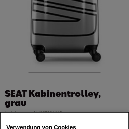
SEAT Kabinentrolley,
grau
Artikelnummer: 6H1087301 KAF
€
169,00
Verwendung von Cookies