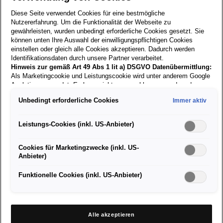
inkl. MwSt. zzgl. Versandkosten
Diese Seite verwendet Cookies für eine bestmögliche
Nutzererfahrung. Um die Funktionalität der Webseite zu
Versand nur innerhalb Österreichs!
gewährleisten, wurden unbedingt erforderliche Cookies gesetzt. Sie
können unten Ihre Auswahl der einwilligungspflichtigen Cookies
einstellen oder gleich alle Cookies akzeptieren. Dadurch werden
Identifikationsdaten durch unsere Partner verarbeitet.
Größe:
Hinweis zur gemäß Art 49 Abs 1 lit a) DSGVO Datenübermittlung:
Als Marketingcookie und Leistungscookie wird unter anderem Google
Analytics verwendet. Es kann nicht ausgeschlossen werden, dass
Derzeit nicht verfügbar
Google Irland als unser Vertragspartner personenbezogene Daten in
Unbedingt erforderliche Cookies
Immer aktiv
die USA (insbesondere dort an die Google LLC) weitergibt. In den
Kabinentrolley mit vier schwenkbaren Rollen,
USA besteht kein der Europäischen Union der Sache nach
ausziehbarem Griff und Zahlenschloss
gleichwertiges Datenschutzniveau und es fehlt an einem
Leistungs-Cookies (inkl. US-Anbieter)
Angemessenheitsbeschluss der Europäischen Kommission. Hieraus
können sich für Sie Risiken ergeben, weil Sie Ihre Rechte als
Cookies für Marketingzwecke (inkl. US-
Betroffener in den USA nicht wirksam durchsetzen können, in den
Anbieter)
USA keine Datenschutzgrundsätze bestehen, und weil nicht
ausgeschlossen werden kann, dass aufgrund aktueller Gesetze US-
Sicherheitsbehörden einen Zugriff auf Daten erlangen können, wobei
Funktionelle Cookies (inkl. US-Anbieter)
Eingriffe in Ihre persönlichen Rechte und Freiheiten nicht auf das
absolut Notwendige beschränkt sind.
Sollten Sie das Setzen von
Cookies für Marketingzwecke oder Leistungscookies auch für
Ähnliche
Produkte
US-Dienstleister erlauben, dann stimmen Sie damit auch gemäß
Alle akzeptieren
Art 49 Abs 1 lit a) DSGVO der Übermittlung der in den