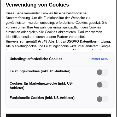
blau
Verwendung von Cookies
Diese Seite verwendet Cookies für eine bestmögliche
Artikelnummer: 6H1087317 KAJ
Nutzererfahrung. Um die Funktionalität der Webseite zu
gewährleisten, wurden unbedingt erforderliche Cookies gesetzt. Sie
€
8,90
können unten Ihre Auswahl der einwilligungspflichtigen Cookies
einstellen oder gleich alle Cookies akzeptieren. Dadurch werden
inkl. MwSt. zzgl. Versandkosten
Identifikationsdaten durch unsere Partner verarbeitet.
Hinweis zur gemäß Art 49 Abs 1 lit a) DSGVO Datenübermittlung:
Versand nur innerhalb Österreichs!
Als Marketingcookie und Leistungscookie wird unter anderem Google
Analytics verwendet. Es kann nicht ausgeschlossen werden, dass
Google Irland als unser Vertragspartner personenbezogene Daten in
Unbedingt erforderliche Cookies
Immer aktiv
die USA (insbesondere dort an die Google LLC) weitergibt. In den
Größe:
USA besteht kein der Europäischen Union der Sache nach
gleichwertiges Datenschutzniveau und es fehlt an einem
Leistungs-Cookies (inkl. US-Anbieter)
Angemessenheitsbeschluss der Europäischen Kommission. Hieraus
Derzeit nicht verfügbar
können sich für Sie Risiken ergeben, weil Sie Ihre Rechte als
Cookies für Marketingzwecke (inkl. US-
Betroffener in den USA nicht wirksam durchsetzen können, in den
Einkaufstasche aus 100 % Baumwolle
Anbieter)
USA keine Datenschutzgrundsätze bestehen, und weil nicht
Größe: 36 x 41 cm
ausgeschlossen werden kann, dass aufgrund aktueller Gesetze US-
Sicherheitsbehörden einen Zugriff auf Daten erlangen können, wobei
Funktionelle Cookies (inkl. US-Anbieter)
Eingriffe in Ihre persönlichen Rechte und Freiheiten nicht auf das
absolut Notwendige beschränkt sind.
Sollten Sie das Setzen von
Cookies für Marketingzwecke oder Leistungscookies auch für
US-Dienstleister erlauben, dann stimmen Sie damit auch gemäß