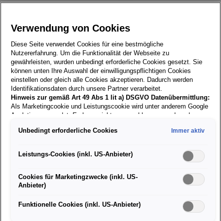
Verwendung von Cookies
SEAT Sportflasche,
Diese Seite verwendet Cookies für eine bestmögliche
Nutzererfahrung. Um die Funktionalität der Webseite zu
schwarz
gewährleisten, wurden unbedingt erforderliche Cookies gesetzt. Sie
können unten Ihre Auswahl der einwilligungspflichtigen Cookies
Artikelnummer: 6H1069601A KBA
einstellen oder gleich alle Cookies akzeptieren. Dadurch werden
Identifikationsdaten durch unsere Partner verarbeitet.
€
14,90
Hinweis zur gemäß Art 49 Abs 1 lit a) DSGVO Datenübermittlung:
Als Marketingcookie und Leistungscookie wird unter anderem Google
inkl. MwSt. zzgl. Versandkosten
Analytics verwendet. Es kann nicht ausgeschlossen werden, dass
Google Irland als unser Vertragspartner personenbezogene Daten in
Unbedingt erforderliche Cookies
Immer aktiv
die USA (insbesondere dort an die Google LLC) weitergibt. In den
Versand nur innerhalb Österreichs!
USA besteht kein der Europäischen Union der Sache nach
gleichwertiges Datenschutzniveau und es fehlt an einem
Leistungs-Cookies (inkl. US-Anbieter)
Angemessenheitsbeschluss der Europäischen Kommission. Hieraus
Größe:
können sich für Sie Risiken ergeben, weil Sie Ihre Rechte als
Cookies für Marketingzwecke (inkl. US-
Betroffener in den USA nicht wirksam durchsetzen können, in den
Anbieter)
USA keine Datenschutzgrundsätze bestehen, und weil nicht
ausgeschlossen werden kann, dass aufgrund aktueller Gesetze US-
Derzeit nicht verfügbar
Sicherheitsbehörden einen Zugriff auf Daten erlangen können, wobei
Funktionelle Cookies (inkl. US-Anbieter)
Diese leichte Aluminium-Trinkflasche mit Karabiner ist Ihr
Eingriffe in Ihre persönlichen Rechte und Freiheiten nicht auf das