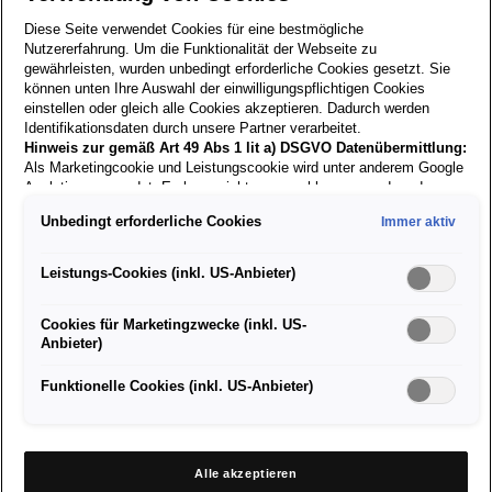
€
11,90
Diese Seite verwendet Cookies für eine bestmögliche
inkl. MwSt. zzgl. Versandkosten
Nutzererfahrung. Um die Funktionalität der Webseite zu
gewährleisten, wurden unbedingt erforderliche Cookies gesetzt. Sie
können unten Ihre Auswahl der einwilligungspflichtigen Cookies
Versand nur innerhalb Österreichs!
einstellen oder gleich alle Cookies akzeptieren. Dadurch werden
Identifikationsdaten durch unsere Partner verarbeitet.
Hinweis zur gemäß Art 49 Abs 1 lit a) DSGVO Datenübermittlung:
Größe:
Als Marketingcookie und Leistungscookie wird unter anderem Google
Analytics verwendet. Es kann nicht ausgeschlossen werden, dass
Google Irland als unser Vertragspartner personenbezogene Daten in
Unbedingt erforderliche Cookies
Immer aktiv
Derzeit nicht verfügbar
die USA (insbesondere dort an die Google LLC) weitergibt. In den
USA besteht kein der Europäischen Union der Sache nach
80-seitiges Notizbuch mit Gummiband
gleichwertiges Datenschutzniveau und es fehlt an einem
Leistungs-Cookies (inkl. US-Anbieter)
Angemessenheitsbeschluss der Europäischen Kommission. Hieraus
können sich für Sie Risiken ergeben, weil Sie Ihre Rechte als
Cookies für Marketingzwecke (inkl. US-
Betroffener in den USA nicht wirksam durchsetzen können, in den
Anbieter)
USA keine Datenschutzgrundsätze bestehen, und weil nicht
ausgeschlossen werden kann, dass aufgrund aktueller Gesetze US-
Sicherheitsbehörden einen Zugriff auf Daten erlangen können, wobei
Funktionelle Cookies (inkl. US-Anbieter)
Eingriffe in Ihre persönlichen Rechte und Freiheiten nicht auf das
absolut Notwendige beschränkt sind.
Sollten Sie das Setzen von
Cookies für Marketingzwecke oder Leistungscookies auch für
Ähnliche
Produkte
US-Dienstleister erlauben, dann stimmen Sie damit auch gemäß
Alle akzeptieren
Art 49 Abs 1 lit a) DSGVO der Übermittlung der in den