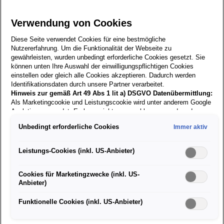
Verwendung von Cookies
Diese Seite verwendet Cookies für eine bestmögliche
Nutzererfahrung. Um die Funktionalität der Webseite zu
gewährleisten, wurden unbedingt erforderliche Cookies gesetzt. Sie
können unten Ihre Auswahl der einwilligungspflichtigen Cookies
einstellen oder gleich alle Cookies akzeptieren. Dadurch werden
Identifikationsdaten durch unsere Partner verarbeitet.
SEAT Trinkflasche mit
Hinweis zur gemäß Art 49 Abs 1 lit a) DSGVO Datenübermittlung:
Als Marketingcookie und Leistungscookie wird unter anderem Google
Korkhülle
Analytics verwendet. Es kann nicht ausgeschlossen werden, dass
Google Irland als unser Vertragspartner personenbezogene Daten in
Unbedingt erforderliche Cookies
Immer aktiv
die USA (insbesondere dort an die Google LLC) weitergibt. In den
Artikelnummer: 6H1069601A KDI
USA besteht kein der Europäischen Union der Sache nach
gleichwertiges Datenschutzniveau und es fehlt an einem
€
14,90
Leistungs-Cookies (inkl. US-Anbieter)
Angemessenheitsbeschluss der Europäischen Kommission. Hieraus
können sich für Sie Risiken ergeben, weil Sie Ihre Rechte als
inkl. MwSt. zzgl. Versandkosten
Cookies für Marketingzwecke (inkl. US-
Betroffener in den USA nicht wirksam durchsetzen können, in den
Anbieter)
USA keine Datenschutzgrundsätze bestehen, und weil nicht
Versand nur innerhalb Österreichs!
ausgeschlossen werden kann, dass aufgrund aktueller Gesetze US-
Sicherheitsbehörden einen Zugriff auf Daten erlangen können, wobei
Funktionelle Cookies (inkl. US-Anbieter)
Eingriffe in Ihre persönlichen Rechte und Freiheiten nicht auf das
absolut Notwendige beschränkt sind.
Sollten Sie das Setzen von
Derzeit nicht verfügbar