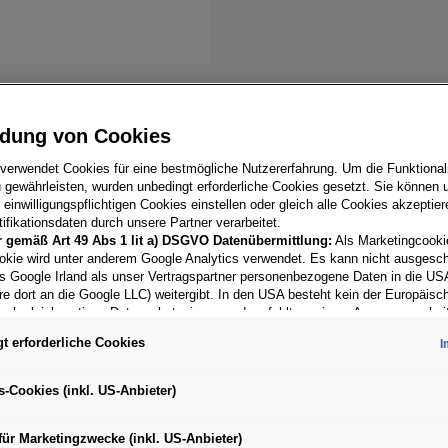
dung von Cookies
 verwendet Cookies für eine bestmögliche Nutzererfahrung. Um die Funktionali
 gewährleisten, wurden unbedingt erforderliche Cookies gesetzt. Sie können u
einwilligungspflichtigen Cookies einstellen oder gleich alle Cookies akzeptie
ifikationsdaten durch unsere Partner verarbeitet.
r gemäß Art 49 Abs 1 lit a) DSGVO Datenübermittlung:
Als Marketingcooki
okie wird unter anderem Google Analytics verwendet. Es kann nicht ausgesc
s Google Irland als unser Vertragspartner personenbezogene Daten in die US
re dort an die Google LLC) weitergibt. In den USA besteht kein der Europäisc
ach gleichwertiges Datenschutzniveau und es fehlt an einem Angemessenhei
schen Kommission. Hieraus können sich für Sie Risiken ergeben, weil Sie Ihr
t erforderliche Cookies
I
 in den USA nicht wirksam durchsetzen können, in den USA keine Datenschu
nd weil nicht ausgeschlossen werden kann, dass aufgrund aktueller Gesetze 
ehörden einen Zugriff auf Daten erlangen können, wobei Eingriffe in Ihre pers
s-Cookies (inkl. US-Anbieter)
Freiheiten nicht auf das absolut Notwendige beschränkt sind.
Sollten Sie da
 für Marketingzwecke oder Leistungscookies auch für US-Dienstleister 
für Marketingzwecke (inkl. US-Anbieter)
en Sie damit auch gemäß Art 49 Abs 1 lit a) DSGVO der Übermittlung de