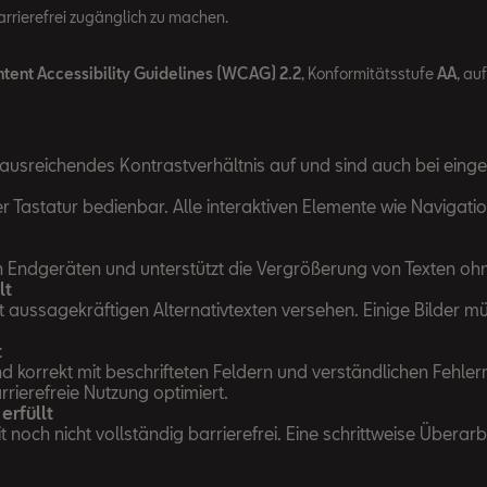
rrierefrei zugänglich zu machen.
ent Accessibility Guidelines (WCAG) 2.2
, Konformitätsstufe
AA
, au
ausreichendes Kontrastverhältnis auf und sind auch bei einge
er Tastatur bedienbar. Alle interaktiven Elemente wie Naviga
n Endgeräten und unterstützt die Vergrößerung von Texten ohn
lt
mit aussagekräftigen Alternativtexten versehen. Einige Bilder 
t
d korrekt mit beschrifteten Feldern und verständlichen Fehle
rierefreie Nutzung optimiert.
erfüllt
noch nicht vollständig barrierefrei. Eine schrittweise Überarb