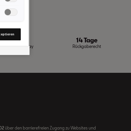
Cookies,
tellungen
en.
 OG. Nähere
lungen. Sie
zeptieren
ezahlung
14 Tage
en Link auf
mmt
Pal oder Apple Pay
Rückgaberecht
ines
02
über den barrierefreien Zugang zu Websites und